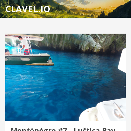
CLAVEL.IO
Monténégro #7 - Luštica Bay